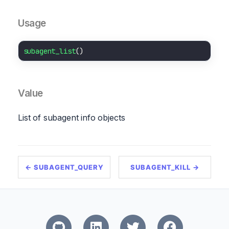
Usage
subagent_list
Value
List of subagent info objects
← SUBAGENT_QUERY
SUBAGENT_KILL →