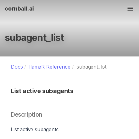
cornball.ai
Tog
subagent_list
Docs
llamaR Reference
subagent_list
List active subagents
Description
List active subagents